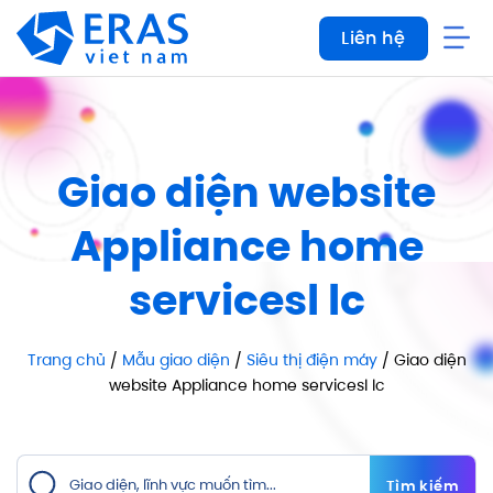
Bỏ
Liên hệ
qua
nội
dung
Giao diện website
Appliance home
servicesl lc
Trang chủ
/
Mẫu giao diện
/
Siêu thị điện máy
/ Giao diện
website Appliance home servicesl lc
Tìm kiếm