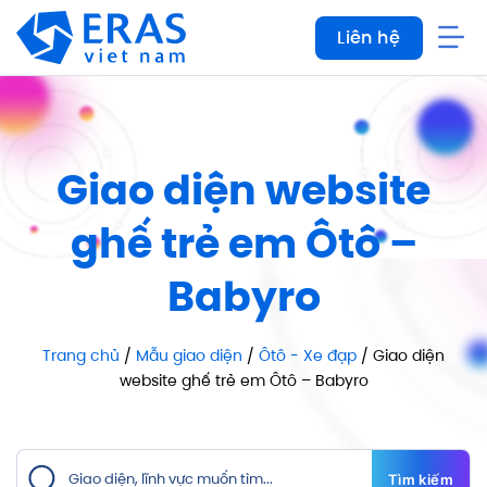
Bỏ
Liên hệ
qua
nội
dung
Giao diện website
ghế trẻ em Ôtô –
Babyro
Trang chủ
/
Mẫu giao diện
/
Ôtô - Xe đạp
/ Giao diện
website ghế trẻ em Ôtô – Babyro
Tìm kiếm