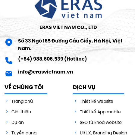
ERAS VIET NAM CO., LTD
Số 33 Ngõ 165 Đường Cầu Giấy, Hà Nội, Việt
Nam.
(+84) 988.606.539 (Hotline)
info@erasvietnam.vn
VỀ CHÚNG TÔI
DỊCH VỤ
Trang chủ
Thiết kế website
Giới thiệu
Thiết kế App mobile
Dự án
SEO từ khoá website
Tuyển dụng
UI/UX, Branding Design