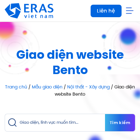
Bỏ
Liên hệ
qua
nội
dung
Giao diện website
Bento
Trang chủ
/
Mẫu giao diện
/
Nội thất - Xây dựng
/ Giao diện
website Bento
Tìm kiếm