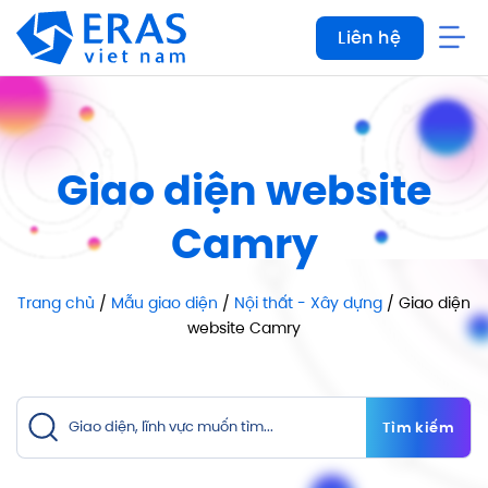
Bỏ
Liên hệ
qua
nội
dung
Giao diện website
Camry
Trang chủ
/
Mẫu giao diện
/
Nội thất - Xây dựng
/ Giao diện
website Camry
Tìm kiếm