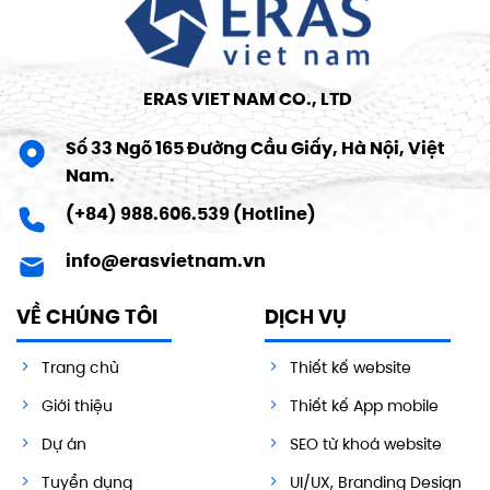
ERAS VIET NAM CO., LTD
Số 33 Ngõ 165 Đường Cầu Giấy, Hà Nội, Việt
Nam.
(+84) 988.606.539 (Hotline)
info@erasvietnam.vn
VỀ CHÚNG TÔI
DỊCH VỤ
Trang chủ
Thiết kế website
Giới thiệu
Thiết kế App mobile
Dự án
SEO từ khoá website
Tuyển dụng
UI/UX, Branding Design