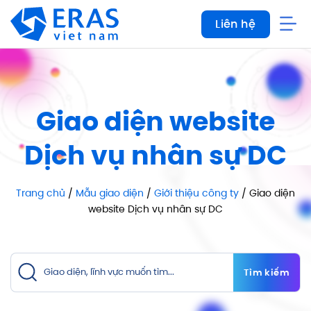
Bỏ
Liên hệ
qua
nội
dung
Giao diện website
Dịch vụ nhân sự DC
Trang chủ
/
Mẫu giao diện
/
Giới thiệu công ty
/ Giao diện
website Dịch vụ nhân sự DC
Tìm kiếm