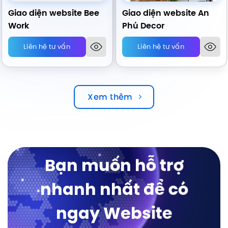
Giao diện website Bee
Giao diện website An
Work
Phú Decor
Liên hệ tư vấn
Liên hệ tư vấn
Xem thêm
Bạn muốn hỗ trợ
nhanh nhất để có
ngay Website