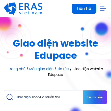
Bỏ
Liên hệ
qua
nội
dung
Giao diện website
Edupace
Trang chủ
/
Mẫu giao diện
/
Tin tức
/ Giao diện website
Edupace
Tìm kiếm