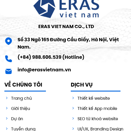
ERAS VIET NAM CO., LTD
Số 33 Ngõ 165 Đường Cầu Giấy, Hà Nội, Việt
Nam.
(+84) 988.606.539 (Hotline)
info@erasvietnam.vn
VỀ CHÚNG TÔI
DỊCH VỤ
Trang chủ
Thiết kế website
Giới thiệu
Thiết kế App mobile
Dự án
SEO từ khoá website
Tuyển dụng
UI/UX, Branding Design