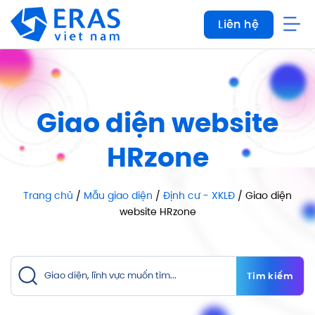
Bỏ
Liên hệ
qua
nội
dung
Giao diện website
HRzone
Trang chủ
/
Mẫu giao diện
/
Định cư - XKLĐ
/ Giao diện
website HRzone
Tìm kiếm