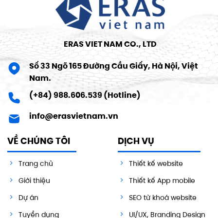
ERAS VIET NAM CO., LTD
Số 33 Ngõ 165 Đường Cầu Giấy, Hà Nội, Việt
Nam.
(+84) 988.606.539 (Hotline)
info@erasvietnam.vn
VỀ CHÚNG TÔI
DỊCH VỤ
Trang chủ
Thiết kế website
Giới thiệu
Thiết kế App mobile
Dự án
SEO từ khoá website
Tuyển dụng
UI/UX, Branding Design