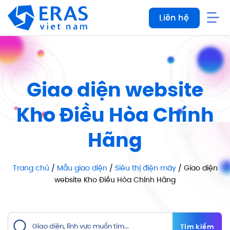
Bỏ
Liên hệ
qua
nội
dung
Giao diện website
Kho Điều Hòa Chính
Hãng
Trang chủ
/
Mẫu giao diện
/
Siêu thị điện máy
/ Giao diện
website Kho Điều Hòa Chính Hãng
Tìm kiếm