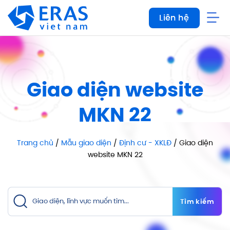
Bỏ
Liên hệ
qua
nội
dung
Giao diện website
MKN 22
Trang chủ
/
Mẫu giao diện
/
Định cư - XKLĐ
/ Giao diện
website MKN 22
Tìm kiếm