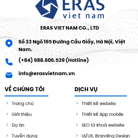
ERAS VIET NAM CO., LTD
Số 33 Ngõ 165 Đường Cầu Giấy, Hà Nội, Việt
Nam.
(+84) 988.606.539 (Hotline)
info@erasvietnam.vn
VỀ CHÚNG TÔI
DỊCH VỤ
Trang chủ
Thiết kế website
Giới thiệu
Thiết kế App mobile
Dự án
SEO từ khoá website
Tuyển dụng
UI/UX, Branding Design