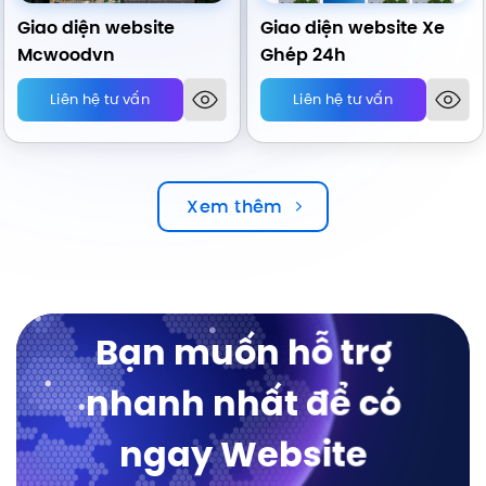
Giao diện website
Giao diện website Xe
Mcwoodvn
Ghép 24h
Liên hệ tư vấn
Liên hệ tư vấn
Xem thêm
Bạn muốn hỗ trợ
nhanh nhất để có
ngay Website