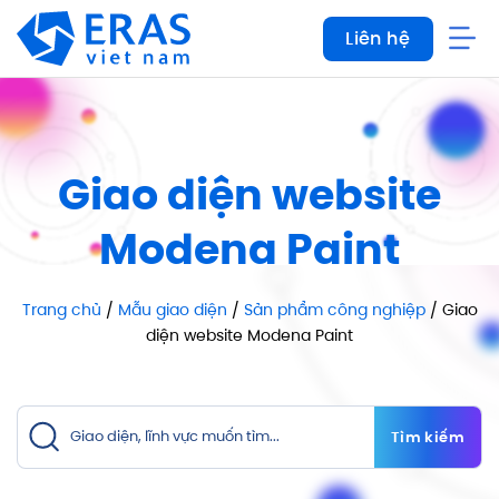
Bỏ
Liên hệ
qua
nội
dung
Giao diện website
Modena Paint
Trang chủ
/
Mẫu giao diện
/
Sản phẩm công nghiệp
/ Giao
diện website Modena Paint
Tìm kiếm