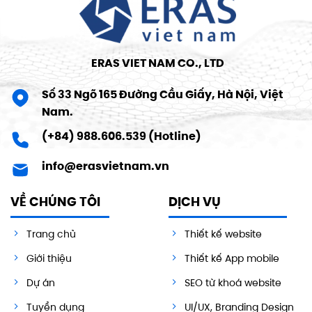
ERAS VIET NAM CO., LTD
Số 33 Ngõ 165 Đường Cầu Giấy, Hà Nội, Việt
Nam.
(+84) 988.606.539 (Hotline)
info@erasvietnam.vn
VỀ CHÚNG TÔI
DỊCH VỤ
Trang chủ
Thiết kế website
Giới thiệu
Thiết kế App mobile
Dự án
SEO từ khoá website
Tuyển dụng
UI/UX, Branding Design