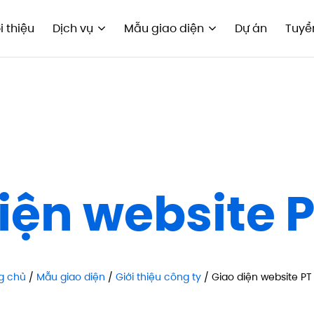
i thiệu
Dịch vụ
Mẫu giao diện
Dự án
Tuyể
iện website 
g chủ
/
Mẫu giao diện
/
Giới thiệu công ty
/ Giao diện website PT