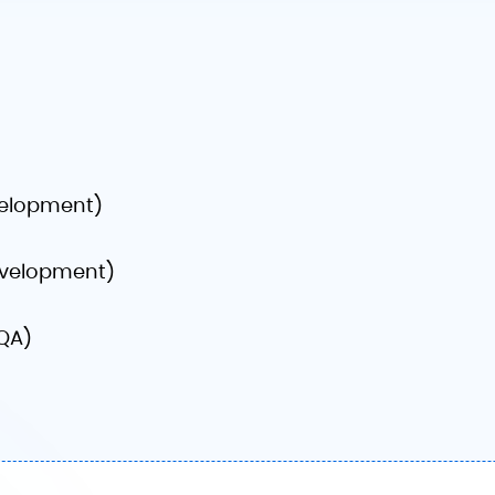
velopment)
evelopment)
 QA)