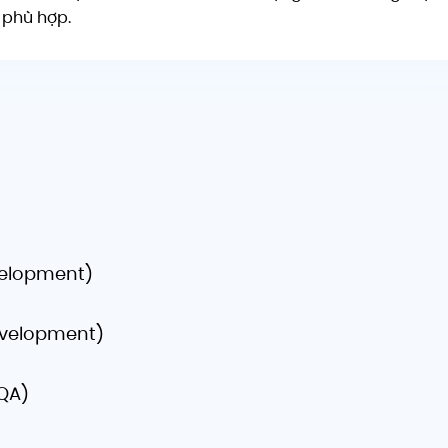
 phù hợp.
velopment)
evelopment)
 QA)