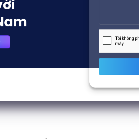
với
 Nam
9