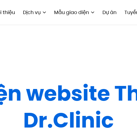
i thiệu
Dịch vụ
Mẫu giao diện
Dự án
Tuyể
iện website 
Dr.Clinic