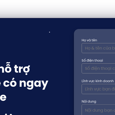
Họ và tên
Số điện thoại
ỗ trợ
 có ngay
Lĩnh vực kinh doanh
e
Nội dung