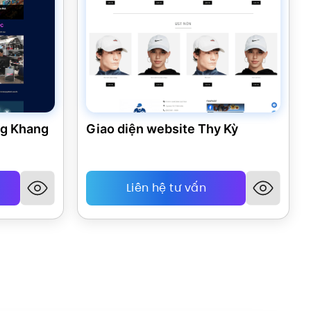
ng Khang
Giao diện website Thy Kỳ
Liên hệ tư vấn