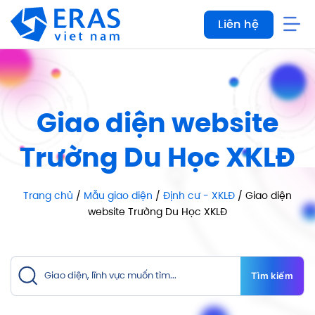
Bỏ
Liên hệ
qua
nội
dung
Giao diện website
Trường Du Học XKLĐ
Trang chủ
/
Mẫu giao diện
/
Định cư - XKLĐ
/ Giao diện
website Trường Du Học XKLĐ
Tìm kiếm