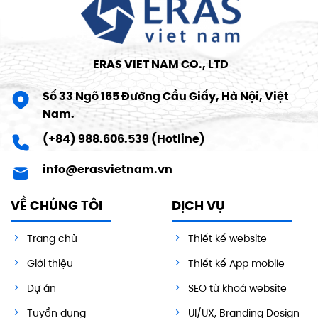
ERAS VIET NAM CO., LTD
Số 33 Ngõ 165 Đường Cầu Giấy, Hà Nội, Việt
Nam.
(+84) 988.606.539 (Hotline)
info@erasvietnam.vn
VỀ CHÚNG TÔI
DỊCH VỤ
Trang chủ
Thiết kế website
Giới thiệu
Thiết kế App mobile
Dự án
SEO từ khoá website
Tuyển dụng
UI/UX, Branding Design