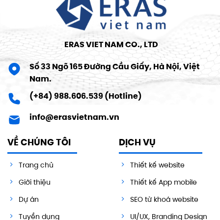
ERAS VIET NAM CO., LTD
Số 33 Ngõ 165 Đường Cầu Giấy, Hà Nội, Việt
Nam.
(+84) 988.606.539 (Hotline)
info@erasvietnam.vn
VỀ CHÚNG TÔI
DỊCH VỤ
Trang chủ
Thiết kế website
Giới thiệu
Thiết kế App mobile
Dự án
SEO từ khoá website
Tuyển dụng
UI/UX, Branding Design