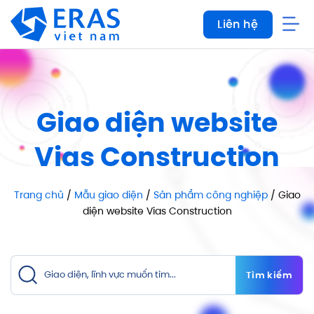
Bỏ
Liên hệ
qua
nội
dung
Giao diện website
Vias Construction
Trang chủ
/
Mẫu giao diện
/
Sản phẩm công nghiệp
/ Giao
diện website Vias Construction
Tìm kiếm