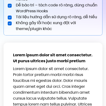
Dễ bảo trì – tách code rõ ràng, dùng chuẩn
WordPress Hooks
Tài liệu hướng dẫn sử dụng rõ ràng, dễ hiểu
Không gây lỗi hoặc xung đột với
theme/plugin khác
Lorem ipsum dolor sit amet consectetur.
Ut purus ultrices justo morbi pretium
Lorem ipsum dolor sit amet consectetur.
Proin tortor pretium morbi morbi risus
faucibus mi egestas dolor. Dolor mauris
quam amet eget dui orci. Cras integer
condimentum interdum bibendum amet
cursus lacus vulputate tellus. Vulputate
tempus lorem nam tellus pulvinar. Ultrices