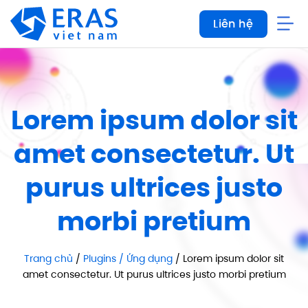
Bỏ
Liên hệ
qua
nội
dung
Lorem ipsum dolor sit
amet consectetur. Ut
purus ultrices justo
morbi pretium
Trang chủ
/
Plugins / Ứng dụng
/ Lorem ipsum dolor sit
amet consectetur. Ut purus ultrices justo morbi pretium