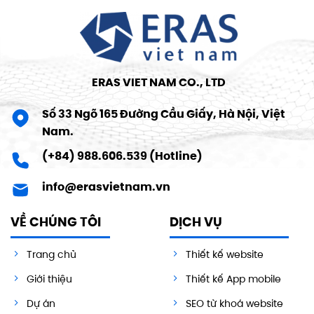
ERAS VIET NAM CO., LTD
Số 33 Ngõ 165 Đường Cầu Giấy, Hà Nội, Việt
Nam.
(+84) 988.606.539 (Hotline)
info@erasvietnam.vn
VỀ CHÚNG TÔI
DỊCH VỤ
Trang chủ
Thiết kế website
Giới thiệu
Thiết kế App mobile
Dự án
SEO từ khoá website