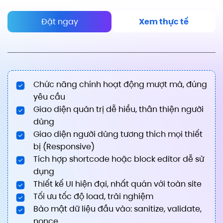
Đặt ngay
Xem thực tế
Chức năng chính hoạt động mượt mà, đúng
yêu cầu
Giao diện quản trị dễ hiểu, thân thiện người
dùng
Giao diện người dùng tương thích mọi thiết
bị (Responsive)
Tích hợp shortcode hoặc block editor dễ sử
dụng
Thiết kế UI hiện đại, nhất quán với toàn site
Tối ưu tốc độ load, trải nghiệm
Bảo mật dữ liệu đầu vào: sanitize, validate,
nonce