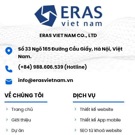
ERAS VIET NAM CO., LTD
Số 33 Ngõ 165 Đường Cầu Giấy, Hà Nội, Việt
Nam.
(+84) 988.606.539 (Hotline)
info@erasvietnam.vn
VỀ CHÚNG TÔI
DỊCH VỤ
Trang chủ
Thiết kế website
Giới thiệu
Thiết kế App mobile
Dự án
SEO từ khoá website