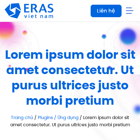
Bỏ
Liên hệ
qua
nội
dung
Lorem ipsum dolor sit
amet consectetur. Ut
purus ultrices justo
morbi pretium
Trang chủ
/
Plugins / Ứng dụng
/ Lorem ipsum dolor sit
amet consectetur. Ut purus ultrices justo morbi pretium