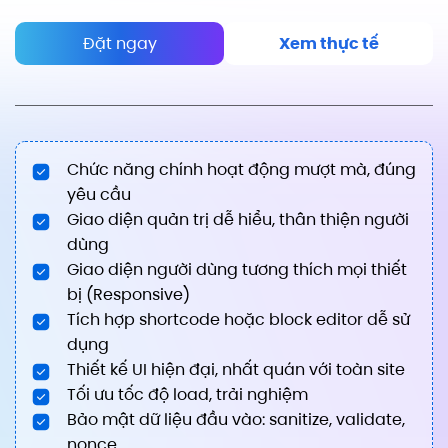
Đặt ngay
Xem thực tế
Chức năng chính hoạt động mượt mà, đúng
yêu cầu
Giao diện quản trị dễ hiểu, thân thiện người
dùng
Giao diện người dùng tương thích mọi thiết
bị (Responsive)
Tích hợp shortcode hoặc block editor dễ sử
dụng
Thiết kế UI hiện đại, nhất quán với toàn site
Tối ưu tốc độ load, trải nghiệm
Bảo mật dữ liệu đầu vào: sanitize, validate,
nonce