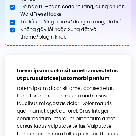
Dễ bảo trì – tách code rõ ràng, dùng chuẩn
WordPress Hooks
Tài liệu hướng dẫn sử dụng rõ ràng, dễ hiểu
Không gây lỗi hoặc xung đột với
theme/plugin khác
Lorem ipsum dolor sit amet consectetur.
Ut purus ultrices justo morbi pretium
Lorem ipsum dolor sit amet consectetur.
Proin tortor pretium morbi morbi risus
faucibus mi egestas dolor. Dolor mauris
quam amet eget dui orci. Cras integer
condimentum interdum bibendum amet
cursus lacus vulputate tellus. Vulputate
tempus lorem nam tellus pulvinar. Ultrices