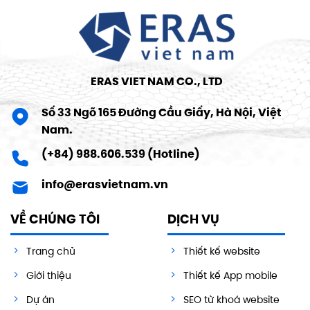
ERAS VIET NAM CO., LTD
Số 33 Ngõ 165 Đường Cầu Giấy, Hà Nội, Việt
Nam.
(+84) 988.606.539 (Hotline)
info@erasvietnam.vn
VỀ CHÚNG TÔI
DỊCH VỤ
Trang chủ
Thiết kế website
Giới thiệu
Thiết kế App mobile
Dự án
SEO từ khoá website