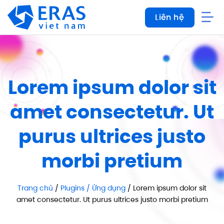
Bỏ
Liên hệ
qua
nội
dung
Lorem ipsum dolor sit
amet consectetur. Ut
purus ultrices justo
morbi pretium
Trang chủ
/
Plugins / Ứng dụng
/ Lorem ipsum dolor sit
amet consectetur. Ut purus ultrices justo morbi pretium