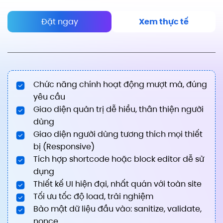
Đặt ngay
Xem thực tế
Chức năng chính hoạt động mượt mà, đúng
yêu cầu
Giao diện quản trị dễ hiểu, thân thiện người
dùng
Giao diện người dùng tương thích mọi thiết
bị (Responsive)
Tích hợp shortcode hoặc block editor dễ sử
dụng
Thiết kế UI hiện đại, nhất quán với toàn site
Tối ưu tốc độ load, trải nghiệm
Bảo mật dữ liệu đầu vào: sanitize, validate,
nonce