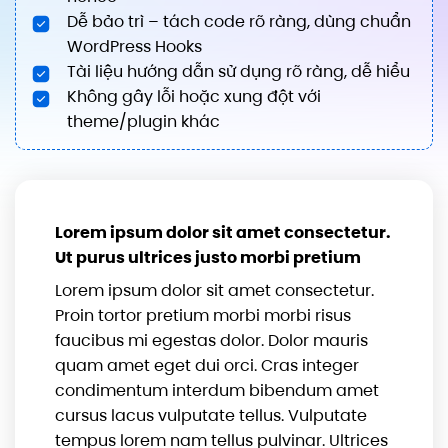
Dễ bảo trì – tách code rõ ràng, dùng chuẩn
WordPress Hooks
Tài liệu hướng dẫn sử dụng rõ ràng, dễ hiểu
Không gây lỗi hoặc xung đột với
theme/plugin khác
Lorem ipsum dolor sit amet consectetur.
Ut purus ultrices justo morbi pretium
Lorem ipsum dolor sit amet consectetur.
Proin tortor pretium morbi morbi risus
faucibus mi egestas dolor. Dolor mauris
quam amet eget dui orci. Cras integer
condimentum interdum bibendum amet
cursus lacus vulputate tellus. Vulputate
tempus lorem nam tellus pulvinar. Ultrices