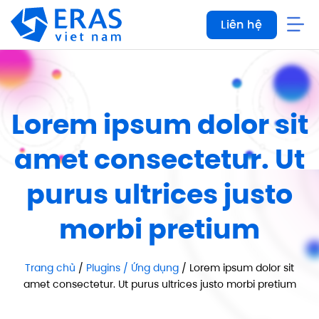
Bỏ
Liên hệ
qua
nội
dung
Lorem ipsum dolor sit
amet consectetur. Ut
purus ultrices justo
morbi pretium
Trang chủ
/
Plugins / Ứng dụng
/ Lorem ipsum dolor sit
amet consectetur. Ut purus ultrices justo morbi pretium