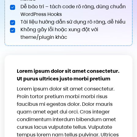
Dễ bảo trì – tách code rõ ràng, dùng chuẩn
WordPress Hooks
Tài liệu hướng dẫn sử dụng rõ ràng, dễ hiểu
Không gây lỗi hoặc xung đột với
theme/plugin khác
Lorem ipsum dolor sit amet consectetur.
Ut purus ultrices justo morbi pretium
Lorem ipsum dolor sit amet consectetur.
Proin tortor pretium morbi morbi risus
faucibus mi egestas dolor. Dolor mauris
quam amet eget dui orci. Cras integer
condimentum interdum bibendum amet
cursus lacus vulputate tellus. Vulputate
tempus lorem nam tellus pulvinar. Ultrices