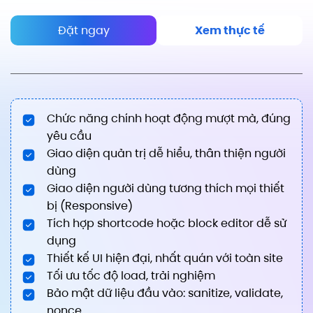
Đặt ngay
Xem thực tế
Chức năng chính hoạt động mượt mà, đúng
yêu cầu
Giao diện quản trị dễ hiểu, thân thiện người
dùng
Giao diện người dùng tương thích mọi thiết
bị (Responsive)
Tích hợp shortcode hoặc block editor dễ sử
dụng
Thiết kế UI hiện đại, nhất quán với toàn site
Tối ưu tốc độ load, trải nghiệm
Bảo mật dữ liệu đầu vào: sanitize, validate,
nonce