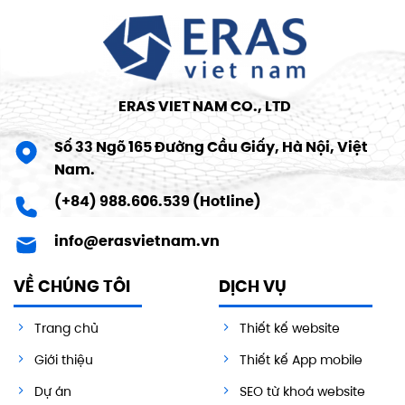
ERAS VIET NAM CO., LTD
Số 33 Ngõ 165 Đường Cầu Giấy, Hà Nội, Việt
Nam.
(+84) 988.606.539 (Hotline)
info@erasvietnam.vn
VỀ CHÚNG TÔI
DỊCH VỤ
Trang chủ
Thiết kế website
Giới thiệu
Thiết kế App mobile
Dự án
SEO từ khoá website