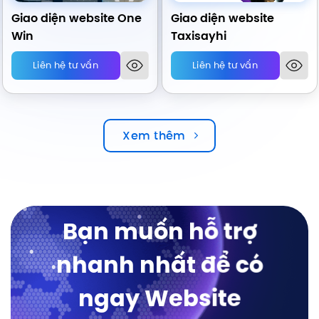
Giao diện website One
Giao diện website
Win
Taxisayhi
Liên hệ tư vấn
Liên hệ tư vấn
Xem thêm
Bạn muốn hỗ trợ
nhanh nhất để có
ngay Website