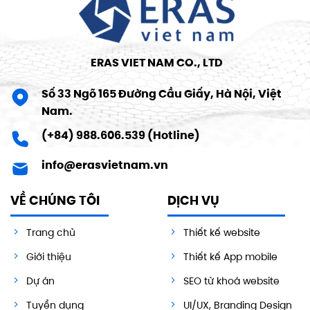
ERAS VIET NAM CO., LTD
Số 33 Ngõ 165 Đường Cầu Giấy, Hà Nội, Việt
Nam.
(+84) 988.606.539 (Hotline)
info@erasvietnam.vn
VỀ CHÚNG TÔI
DỊCH VỤ
Trang chủ
Thiết kế website
Giới thiệu
Thiết kế App mobile
Dự án
SEO từ khoá website
Tuyển dụng
UI/UX, Branding Design