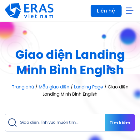
Bỏ
Liên hệ
qua
nội
dung
Giao diện Landing
Minh Bình English
Trang chủ
/
Mẫu giao diện
/
Landing Page
/ Giao diện
Landing Minh Bình English
Tìm kiếm