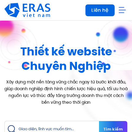
Bỏ
Liên hệ
qua
nội
dung
Thiết kế website
Chuyên Nghiệp
Xây dựng một nền tảng vững chắc ngay từ bước khởi đầu,
giúp doanh nghiệp định hình chiến lược hiệu
quả, tối ưu hoá
nguồn lực và thúc đẩy tăng trưởng doanh thu một cách
bền vững theo thời gian
Tìm kiếm