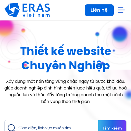
Bỏ
Liên hệ
qua
nội
dung
Thiết kế website
Chuyên Nghiệp
Xây dựng một nền tảng vững chắc ngay từ bước khởi đầu,
giúp doanh nghiệp định hình chiến lược hiệu
quả, tối ưu hoá
nguồn lực và thúc đẩy tăng trưởng doanh thu một cách
bền vững theo thời gian
Tìm kiếm