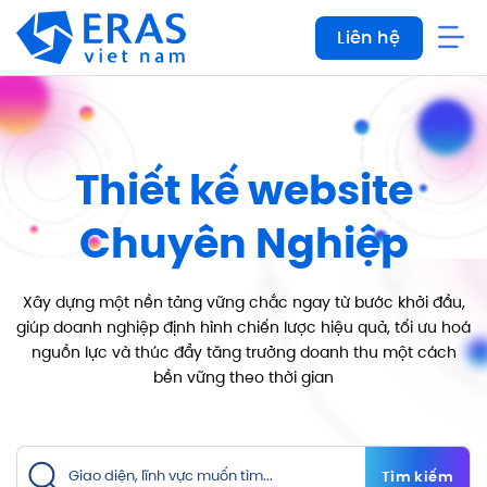
Bỏ
Liên hệ
qua
nội
dung
Thiết kế website
Chuyên Nghiệp
Xây dựng một nền tảng vững chắc ngay từ bước khởi đầu,
giúp doanh nghiệp định hình chiến lược hiệu
quả, tối ưu hoá
nguồn lực và thúc đẩy tăng trưởng doanh thu một cách
bền vững theo thời gian
Tìm kiếm