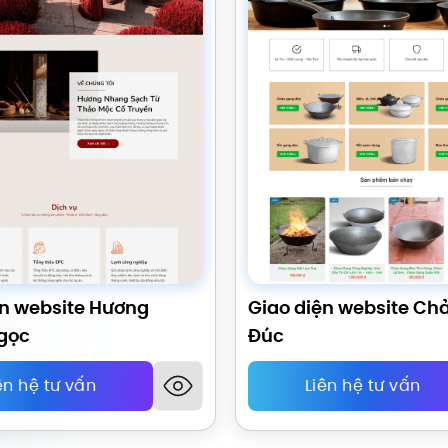
ện website Hương
Giao diện website Ch
gọc
Đúc
ên hệ tư vấn
Liên hệ tư vấn