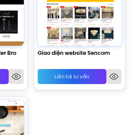
er Bro
Giao diện website Sencom
Liên hệ tư vấn