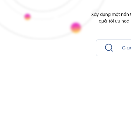
Xây dựng một nền t
quả, tối ưu hoá