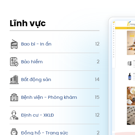
Lĩnh vực
12
Bao bì - In ấn
2
Bảo hiểm
14
Bất động sản
15
Bệnh viện - Phòng khám
12
Định cư - XKLĐ
2
Đồng hồ - Trang sức