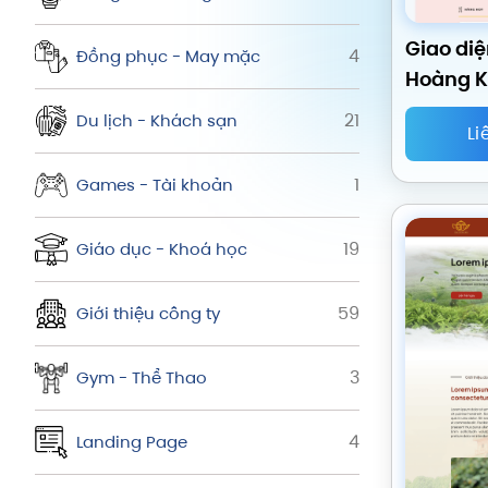
Giao diệ
4
Đồng phục - May mặc
Hoàng 
21
Du lịch - Khách sạn
Li
1
Games - Tài khoản
19
Giáo dục - Khoá học
59
Giới thiệu công ty
3
Gym - Thể Thao
4
Landing Page