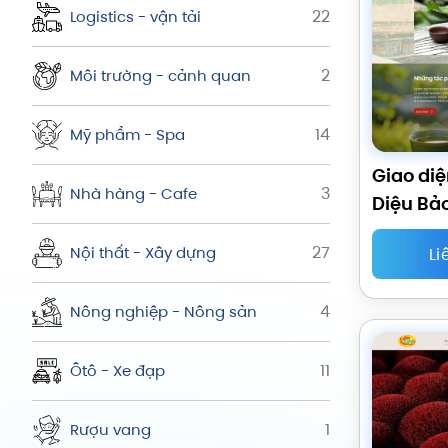
22
Logistics - vận tải
2
Môi trường - cảnh quan
14
Mỹ phẩm - Spa
Giao diệ
3
Nhà hàng - Cafe
Diệu Bả
27
Nội thất - Xây dựng
Li
4
Nông nghiệp - Nông sản
11
Ôtô - Xe đạp
1
Rượu vang