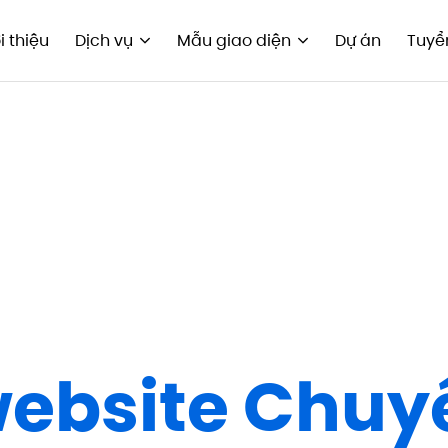
i thiệu
Dịch vụ
Mẫu giao diện
Dự án
Tuyể
 website Chuy