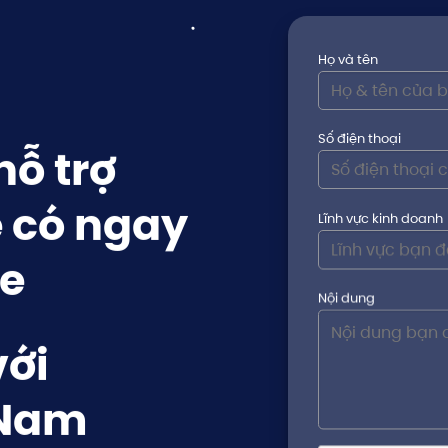
Họ và tên
Số điện thoại
ỗ trợ
 có ngay
Lĩnh vực kinh doanh
e
Nội dung
với
 Nam