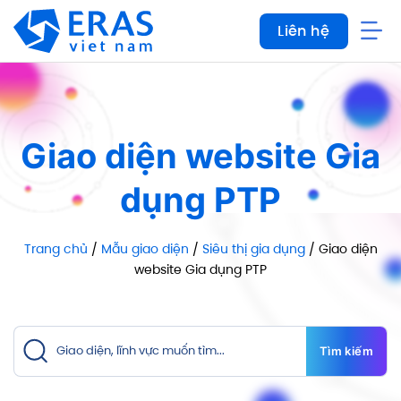
Bỏ
Liên hệ
qua
nội
dung
Giao diện website Gia
dụng PTP
Trang chủ
/
Mẫu giao diện
/
Siêu thị gia dụng
/ Giao diện
website Gia dụng PTP
Tìm kiếm