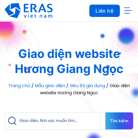
Bỏ
Liên hệ
qua
nội
dung
Giao diện website
Hương Giang Ngọc
Trang chủ
/
Mẫu giao diện
/
Siêu thị gia dụng
/ Giao diện
website Hương Giang Ngọc
Tìm kiếm