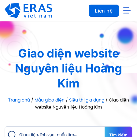
Bỏ
Liên hệ
qua
nội
dung
Giao diện website
Nguyên liệu Hoàng
Kim
Trang chủ
/
Mẫu giao diện
/
Siêu thị gia dụng
/ Giao diện
website Nguyên liệu Hoàng Kim
Tìm kiếm