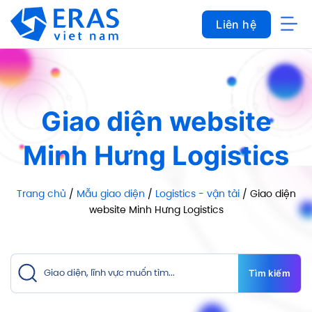
Bỏ
Liên hệ
qua
nội
dung
Giao diện website
Minh Hưng Logistics
Trang chủ
/
Mẫu giao diện
/
Logistics - vận tải
/ Giao diện
website Minh Hưng Logistics
Tìm kiếm