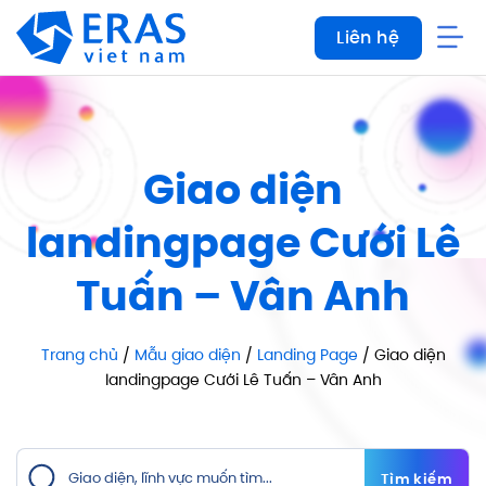
Bỏ
Liên hệ
qua
nội
dung
Giao diện
landingpage Cưới Lê
Tuấn – Vân Anh
Trang chủ
/
Mẫu giao diện
/
Landing Page
/ Giao diện
landingpage Cưới Lê Tuấn – Vân Anh
Tìm kiếm