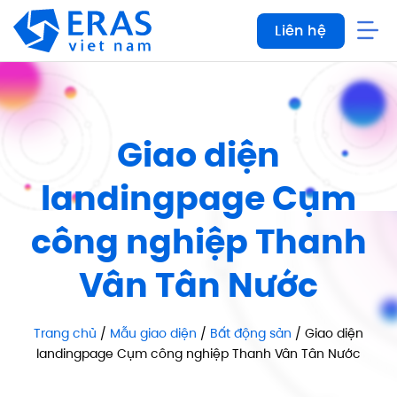
Bỏ
Liên hệ
qua
nội
dung
Giao diện
landingpage Cụm
công nghiệp Thanh
Vân Tân Nước
Trang chủ
/
Mẫu giao diện
/
Bất động sản
/ Giao diện
landingpage Cụm công nghiệp Thanh Vân Tân Nước