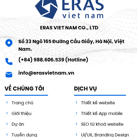
ERAS VIET NAM CO., LTD
Số 33 Ngõ 165 Đường Cầu Giấy, Hà Nội, Việt
Nam.
(+84) 988.606.539 (Hotline)
info@erasvietnam.vn
VỀ CHÚNG TÔI
DỊCH VỤ
Trang chủ
Thiết kế website
Giới thiệu
Thiết kế App mobile
Dự án
SEO từ khoá website
Tuyển dụng
UI/UX, Branding Design