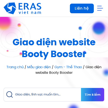
Bỏ
Liên hệ
qua
nội
dung
Giao diện website
Booty Booster
Trang chủ
/
Mẫu giao diện
/
Gym - Thể Thao
/ Giao diện
website Booty Booster
Tìm kiếm