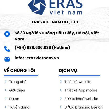
ERAS VIET NAM CO., LTD
Số 33 Ngõ 165 Đường Cầu Giấy, Hà Nội, Việt
Nam.
(+84) 988.606.539 (Hotline)
info@erasvietnam.vn
VỀ CHÚNG TÔI
DỊCH VỤ
Trang chủ
Thiết kế website
Giới thiệu
Thiết kế App mobile
Dự án
SEO từ khoá website
Tuyển dụng
UI/UX, Branding Design