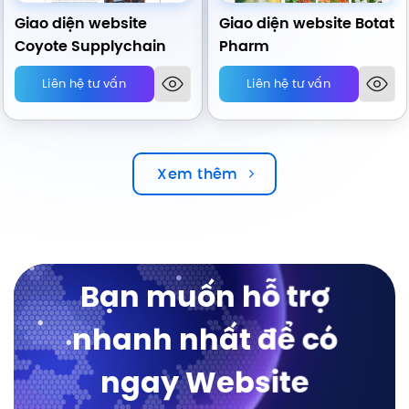
Giao diện website
Giao diện website Botat
Coyote Supplychain
Pharm
Liên hệ tư vấn
Liên hệ tư vấn
Xem thêm
Bạn muốn hỗ trợ
nhanh nhất để có
ngay Website