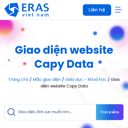
Bỏ
Liên hệ
qua
nội
dung
Giao diện website
Capy Data
Trang chủ
/
Mẫu giao diện
/
Giáo dục - Khoá học
/ Giao
diện website Capy Data
Tìm kiếm