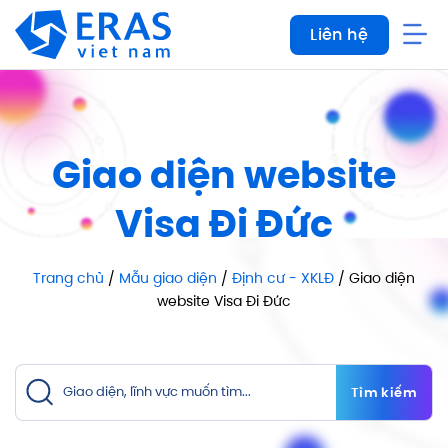
Bỏ
Liên hệ
qua
nội
dung
Giao diện website
Visa Đi Đức
Trang chủ
/
Mẫu giao diện
/
Định cư - XKLĐ
/ Giao diện
website Visa Đi Đức
Tìm kiếm