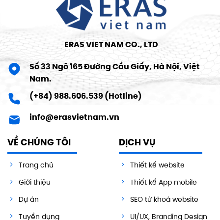
ERAS VIET NAM CO., LTD
Số 33 Ngõ 165 Đường Cầu Giấy, Hà Nội, Việt
Nam.
(+84) 988.606.539 (Hotline)
info@erasvietnam.vn
VỀ CHÚNG TÔI
DỊCH VỤ
Trang chủ
Thiết kế website
Giới thiệu
Thiết kế App mobile
Dự án
SEO từ khoá website
Tuyển dụng
UI/UX, Branding Design