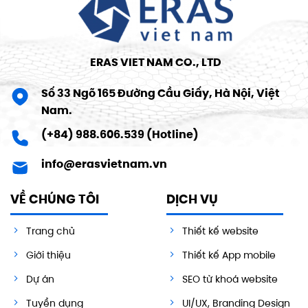
ERAS VIET NAM CO., LTD
Số 33 Ngõ 165 Đường Cầu Giấy, Hà Nội, Việt
Nam.
(+84) 988.606.539 (Hotline)
info@erasvietnam.vn
VỀ CHÚNG TÔI
DỊCH VỤ
Trang chủ
Thiết kế website
Giới thiệu
Thiết kế App mobile
Dự án
SEO từ khoá website
Tuyển dụng
UI/UX, Branding Design