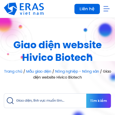
Bỏ
Liên hệ
qua
nội
dung
Giao diện website
Hivico Biotech
Trang chủ
/
Mẫu giao diện
/
Nông nghiệp - Nông sản
/ Giao
diện website Hivico Biotech
Tìm kiếm