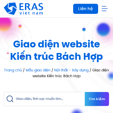
Bỏ
Liên hệ
qua
nội
dung
Giao diện website
Kiến trúc Bách Hợp
Trang chủ
/
Mẫu giao diện
/
Nội thất - Xây dựng
/ Giao diện
website Kiến trúc Bách Hợp
Tìm kiếm