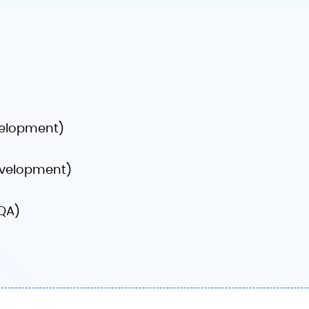
velopment)
evelopment)
 QA)