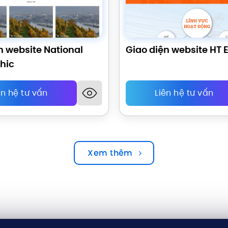
n website National
Giao diện website HT E
hic
ên hệ tư vấn
Liên hệ tư vấn
Xem thêm