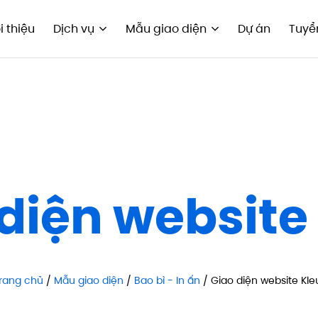
i thiệu
Dịch vụ
Mẫu giao diện
Dự án
Tuyể
diện website
rang chủ
/
Mẫu giao diện
/
Bao bì - In ấn
/ Giao diện website Kle