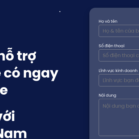
Họ và tên
Số điện thoại
ỗ trợ
 có ngay
Lĩnh vực kinh doanh
e
Nội dung
với
 Nam