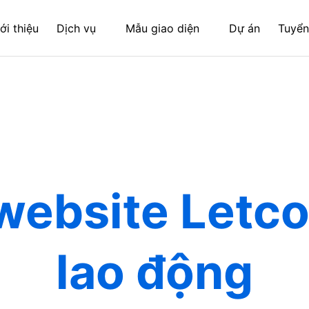
ới thiệu
Dịch vụ
Mẫu giao diện
Dự án
Tuyển
website Letc
lao động