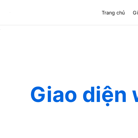
Bỏ
qua
Trang chủ
Gi
nội
dung
Giao diện 