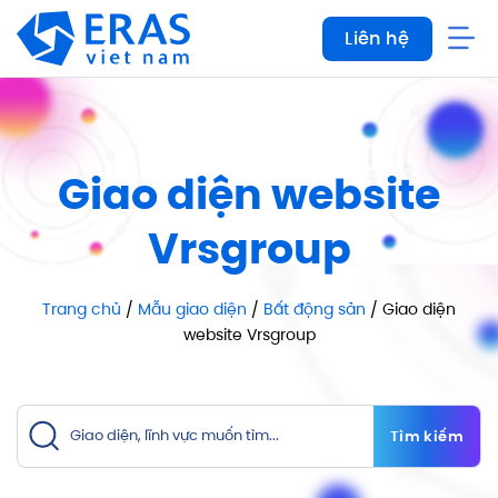
Bỏ
Liên hệ
qua
nội
dung
Giao diện website
Vrsgroup
Trang chủ
/
Mẫu giao diện
/
Bất động sản
/ Giao diện
website Vrsgroup
Tìm kiếm