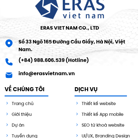
ERAS VIET NAM CO., LTD
Số 33 Ngõ 165 Đường Cầu Giấy, Hà Nội, Việt
Nam.
(+84) 988.606.539 (Hotline)
info@erasvietnam.vn
VỀ CHÚNG TÔI
DỊCH VỤ
Trang chủ
Thiết kế website
Giới thiệu
Thiết kế App mobile
Dự án
SEO từ khoá website
Tuyển dụng
UI/UX, Branding Design