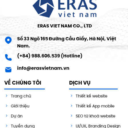
ERAS VIET NAM CO., LTD
Số 33 Ngõ 165 Đường Cầu Giấy, Hà Nội, Việt
Nam.
(+84) 988.606.539 (Hotline)
info@erasvietnam.vn
VỀ CHÚNG TÔI
DỊCH VỤ
Trang chủ
Thiết kế website
Giới thiệu
Thiết kế App mobile
Dự án
SEO từ khoá website
Tuyển dụng
UI/UX, Branding Design