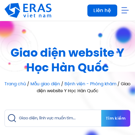
Bỏ
Liên hệ
qua
nội
dung
Giao diện website Y
Học Hàn Quốc
Trang chủ
/
Mẫu giao diện
/
Bệnh viện - Phòng khám
/ Giao
diện website Y Học Hàn Quốc
Tìm kiếm