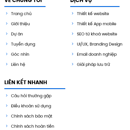
VỀ CHÚNG TÔI
DỊCH VỤ
Trang chủ
Thiết kế website
Giới thiệu
Thiết kế App mobile
Dự án
SEO từ khoá website
Tuyển dụng
UI/UX, Branding Design
Góc nhìn
Email doanh nghiệp
Liên hệ
Giải pháp lưu trữ
LIÊN KẾT NHANH
Câu hỏi thường gặp
Điều khoản sử dụng
Chính sách bảo mật
Chính sách hoàn tiền