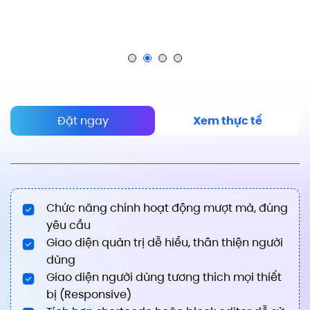
Đặt ngay
Xem thực tế
Chức năng chính hoạt động mượt mà, đúng
yêu cầu
Giao diện quản trị dễ hiểu, thân thiện người
dùng
Giao diện người dùng tương thích mọi thiết
bị (Responsive)