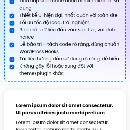
Tích hợp shortcode hoặc block editor dễ sử
dụng
Thiết kế UI hiện đại, nhất quán với toàn site
Tối ưu tốc độ load, trải nghiệm
Bảo mật dữ liệu đầu vào: sanitize, validate,
nonce
Dễ bảo trì – tách code rõ ràng, dùng chuẩn
WordPress Hooks
Tài liệu hướng dẫn sử dụng rõ ràng, dễ hiểu
Không gây lỗi hoặc xung đột với
theme/plugin khác
Lorem ipsum dolor sit amet consectetur.
Ut purus ultrices justo morbi pretium
Lorem ipsum dolor sit amet consectetur.
Proin tortor pretium morbi morbi risus