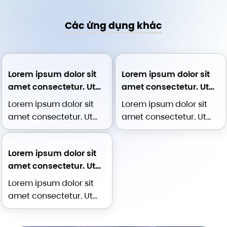
Các ứng dụng khác
Lorem ipsum dolor sit
Lorem ipsum dolor sit
amet consectetur. Ut
amet consectetur. Ut
purus ultrices justo
purus ultrices justo
Lorem ipsum dolor sit
Lorem ipsum dolor sit
morbi pretium
morbi pretium
amet consectetur. Ut
amet consectetur. Ut
purus ultrices justo
purus ultrices justo
morbi pretium Lorem
morbi pretium Lorem
Lorem ipsum dolor sit
ipsum dolor sit amet
ipsum dolor sit amet
amet consectetur. Ut
consectetur. Proin tortor
consectetur. Proin tortor
purus ultrices justo
pretium morbi morbi
pretium morbi morbi
Lorem ipsum dolor sit
morbi pretium
risus faucibus mi
risus faucibus mi
amet consectetur. Ut
egestas dolor. Dolor
egestas dolor. Dolor
purus ultrices justo
mauris quam amet
mauris quam amet
morbi pretium Lorem