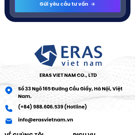
ERAS VIET NAM CO., LTD
Số 33 Ngõ 165 Đường Cầu Giấy, Hà Nội, Việt
Nam.
(+84) 988.606.539 (Hotline)
info@erasvietnam.vn