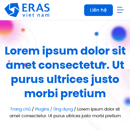
Bỏ
Liên hệ
qua
nội
dung
Lorem ipsum dolor sit
amet consectetur. Ut
purus ultrices justo
morbi pretium
Trang chủ
/
Plugins / Ứng dụng
/ Lorem ipsum dolor sit
amet consectetur. Ut purus ultrices justo morbi pretium