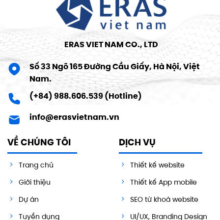
ERAS VIET NAM CO., LTD
Số 33 Ngõ 165 Đường Cầu Giấy, Hà Nội, Việt
Nam.
(+84) 988.606.539 (Hotline)
info@erasvietnam.vn
VỀ CHÚNG TÔI
DỊCH VỤ
Trang chủ
Thiết kế website
Giới thiệu
Thiết kế App mobile
Dự án
SEO từ khoá website
Tuyển dụng
UI/UX, Branding Design