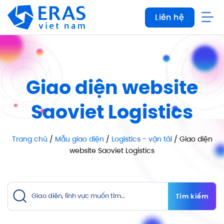
Bỏ
Liên hệ
qua
nội
dung
Giao diện website
Saoviet Logistics
Trang chủ
/
Mẫu giao diện
/
Logistics - vận tải
/ Giao diện
website Saoviet Logistics
Tìm kiếm